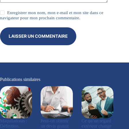
Enregistrer mon nom, mon e-mail et mon site dans ce
navigateur pour mon prochain commentaire.
LAISSER UN COMMENTAIRE
Publications similaires
Maquiladoras :
Peut-on obtenir
Ce qu’un regard
Définition,
un devis gratuit
extérieur change