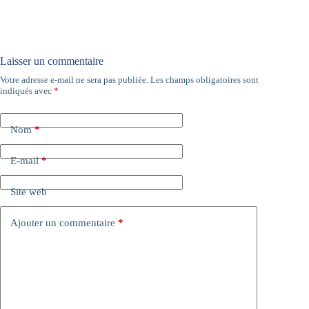
Laisser un commentaire
Votre adresse e-mail ne sera pas publiée.
Les champs obligatoires sont
A
indiqués avec
*
l
t
e
Nom
*
r
n
a
E-mail
*
t
i
Site web
v
e
:
Ajouter un commentaire
*