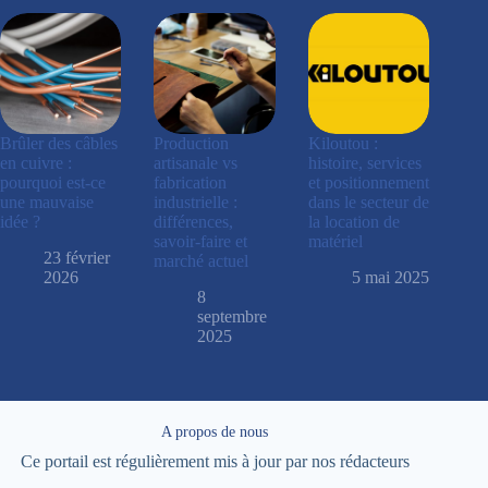
Brûler des câbles
Production
Kiloutou :
en cuivre :
artisanale vs
histoire, services
pourquoi est-ce
fabrication
et positionnement
une mauvaise
industrielle :
dans le secteur de
idée ?
différences,
la location de
savoir-faire et
matériel
23 février
marché actuel
2026
5 mai 2025
8
septembre
2025
A propos de nous
Ce portail est régulièrement mis à jour par nos rédacteurs