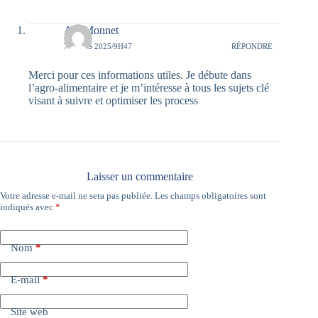
Abi Monnet
7 MARS 2025/9H47
RÉPONDRE
Merci pour ces informations utiles. Je débute dans
l’agro-alimentaire et je m’intéresse à tous les sujets clé
visant à suivre et optimiser les process
Laisser un commentaire
Votre adresse e-mail ne sera pas publiée.
Les champs obligatoires sont
A
indiqués avec
*
l
t
e
Nom
*
r
n
a
E-mail
*
t
i
Site web
v