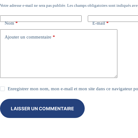
Votre adresse e-mail ne sera pas publiée.
Les champs obligatoires sont indiqués av
A
l
t
e
Nom
*
E-mail
*
r
n
Ajouter un commentaire
*
a
t
i
v
e
:
Enregistrer mon nom, mon e-mail et mon site dans ce navigateur 
LAISSER UN COMMENTAIRE