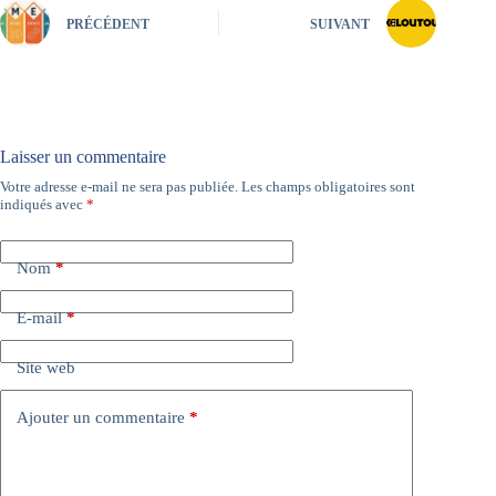
PRÉCÉDENT
SUIVANT
Laisser un commentaire
Votre adresse e-mail ne sera pas publiée.
Les champs obligatoires sont
A
indiqués avec
*
l
t
e
Nom
*
r
n
a
E-mail
*
t
i
Site web
v
e
:
Ajouter un commentaire
*