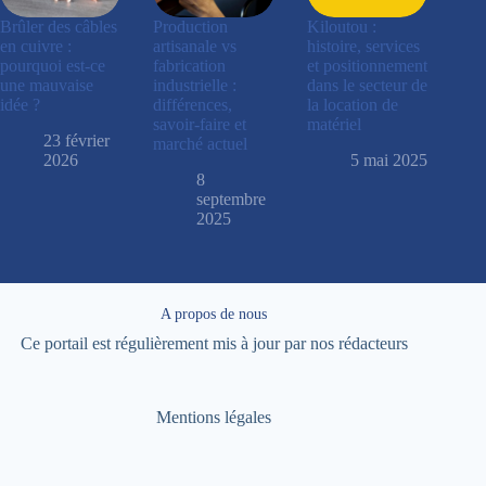
Brûler des câbles
Production
Kiloutou :
en cuivre :
artisanale vs
histoire, services
pourquoi est-ce
fabrication
et positionnement
une mauvaise
industrielle :
dans le secteur de
idée ?
différences,
la location de
savoir-faire et
matériel
23 février
marché actuel
2026
5 mai 2025
8
septembre
2025
A propos de nous
Ce portail est régulièrement mis à jour par nos rédacteurs
Mentions légales