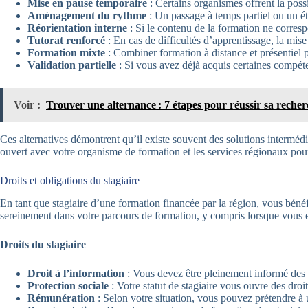
Mise en pause temporaire
: Certains organismes offrent la pos
Aménagement du rythme
: Un passage à temps partiel ou un ét
Réorientation interne
: Si le contenu de la formation ne corres
Tutorat renforcé
: En cas de difficultés d’apprentissage, la mis
Formation mixte
: Combiner formation à distance et présentiel peu
Validation partielle
: Si vous avez déjà acquis certaines compéten
Voir :
Trouver une alternance : 7 étapes pour réussir sa reche
Ces alternatives démontrent qu’il existe souvent des solutions interméd
ouvert avec votre organisme de formation et les services régionaux pour 
Droits et obligations du stagiaire
En tant que stagiaire d’une formation financée par la région, vous béné
sereinement dans votre parcours de formation, y compris lorsque vous 
Droits du stagiaire
Droit à l’information
: Vous devez être pleinement informé des c
Protection sociale
: Votre statut de stagiaire vous ouvre des droi
Rémunération
: Selon votre situation, vous pouvez prétendre à