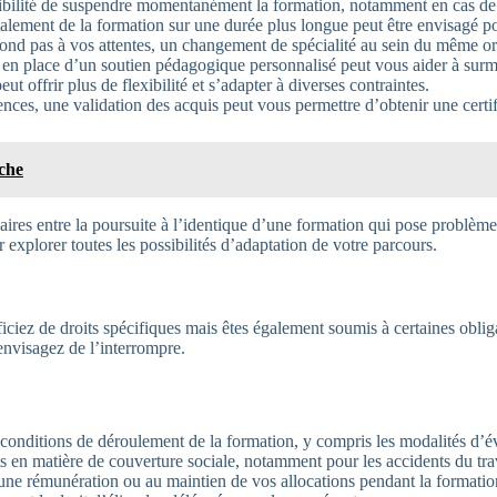
sibilité de suspendre momentanément la formation, notamment en cas de 
alement de la formation sur une durée plus longue peut être envisagé po
pond pas à vos attentes, un changement de spécialité au sein du même or
e en place d’un soutien pédagogique personnalisé peut vous aider à surm
t offrir plus de flexibilité et s’adapter à diverses contraintes.
ces, une validation des acquis peut vous permettre d’obtenir une certifi
rche
iaires entre la poursuite à l’identique d’une formation qui pose problèm
explorer toutes les possibilités d’adaptation de votre parcours.
ficiez de droits spécifiques mais êtes également soumis à certaines obli
envisagez de l’interrompre.
onditions de déroulement de la formation, y compris les modalités d’éva
ts en matière de couverture sociale, notamment pour les accidents du tra
 une rémunération ou au maintien de vos allocations pendant la formatio