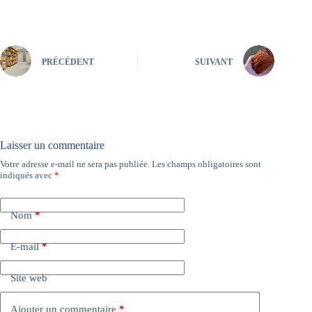
PRÉCÉDENT
SUIVANT
Laisser un commentaire
Votre adresse e-mail ne sera pas publiée.
Les champs obligatoires sont
A
indiqués avec
*
l
t
e
Nom
*
r
n
a
E-mail
*
t
i
Site web
v
e
:
Ajouter un commentaire
*