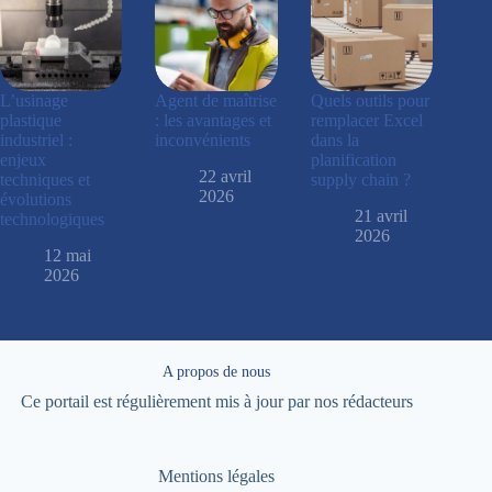
L’usinage
Agent de maîtrise
Quels outils pour
plastique
: les avantages et
remplacer Excel
industriel :
inconvénients
dans la
enjeux
planification
22 avril
techniques et
supply chain ?
2026
évolutions
21 avril
technologiques
2026
12 mai
2026
A propos de nous
Ce portail est régulièrement mis à jour par nos rédacteurs
Mentions légales