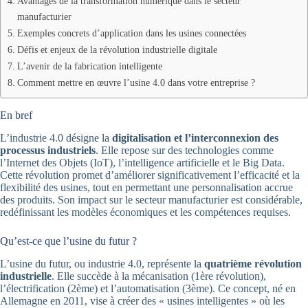
Avantages de la transformation numérique dans le secteur
manufacturier
Exemples concrets d’application dans les usines connectées
Défis et enjeux de la révolution industrielle digitale
L’avenir de la fabrication intelligente
Comment mettre en œuvre l’usine 4.0 dans votre entreprise ?
En bref
L’industrie 4.0 désigne la
digitalisation et l’interconnexion des
processus industriels
. Elle repose sur des technologies comme
l’Internet des Objets (IoT), l’intelligence artificielle et le Big Data.
Cette révolution promet d’améliorer significativement l’efficacité et la
flexibilité des usines, tout en permettant une personnalisation accrue
des produits. Son impact sur le secteur manufacturier est considérable,
redéfinissant les modèles économiques et les compétences requises.
Qu’est-ce que l’usine du futur ?
L’usine du futur, ou industrie 4.0, représente la
quatrième révolution
industrielle
. Elle succède à la mécanisation (1ère révolution),
l’électrification (2ème) et l’automatisation (3ème). Ce concept, né en
Allemagne en 2011, vise à créer des « usines intelligentes » où les