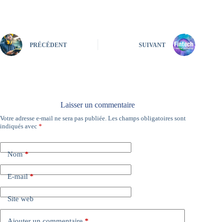
PRÉCÉDENT
SUIVANT
Laisser un commentaire
Votre adresse e-mail ne sera pas publiée.
Les champs obligatoires sont
A
indiqués avec
*
l
t
e
Nom
*
r
n
a
E-mail
*
t
i
Site web
v
e
:
Ajouter un commentaire
*