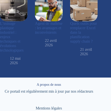
L’usinage
Agent de maîtrise
Quels outils pour
plastique
: les avantages et
remplacer Excel
industriel :
inconvénients
dans la
enjeux
planification
22 avril
techniques et
supply chain ?
2026
évolutions
21 avril
technologiques
2026
12 mai
2026
A propos de nous
Ce portail est régulièrement mis à jour par nos rédacteurs
Mentions légales