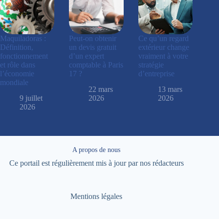
Maquiladoras :
Peut-on obtenir
Ce qu’un regard
Définition,
un devis gratuit
extérieur change
fonctionnement
d’un expert
vraiment à votre
et rôle dans
comptable à Paris
stratégie
l’économie
17 ?
d’entreprise
mondiale
22 mars
13 mars
9 juillet
2026
2026
2026
A propos de nous
Ce portail est régulièrement mis à jour par nos rédacteurs
Mentions légales