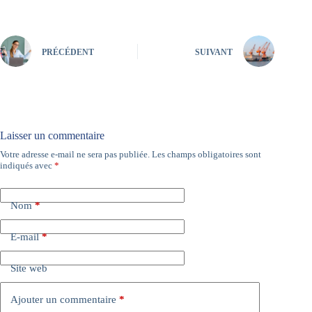
PRÉCÉDENT
SUIVANT
Laisser un commentaire
Votre adresse e-mail ne sera pas publiée.
Les champs obligatoires sont
A
indiqués avec
*
l
t
e
Nom
*
r
n
a
E-mail
*
t
i
Site web
v
e
:
Ajouter un commentaire
*