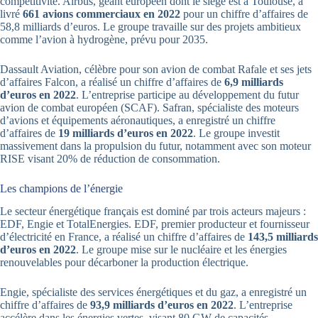
compétitivité. Airbus, géant européen dont le siège est à Toulouse, a
livré
661 avions commerciaux en 2022
pour un chiffre d’affaires de
58,8 milliards d’euros. Le groupe travaille sur des projets ambitieux
comme l’avion à hydrogène, prévu pour 2035.
Dassault Aviation, célèbre pour son avion de combat Rafale et ses jets
d’affaires Falcon, a réalisé un chiffre d’affaires de
6,9 milliards
d’euros en 2022
. L’entreprise participe au développement du futur
avion de combat européen (SCAF). Safran, spécialiste des moteurs
d’avions et équipements aéronautiques, a enregistré un chiffre
d’affaires de
19 milliards d’euros en 2022
. Le groupe investit
massivement dans la propulsion du futur, notamment avec son moteur
RISE visant 20% de réduction de consommation.
Les champions de l’énergie
Le secteur énergétique français est dominé par trois acteurs majeurs :
EDF, Engie et TotalEnergies. EDF, premier producteur et fournisseur
d’électricité en France, a réalisé un chiffre d’affaires de
143,5 milliards
d’euros en 2022
. Le groupe mise sur le nucléaire et les énergies
renouvelables pour décarboner la production électrique.
Engie, spécialiste des services énergétiques et du gaz, a enregistré un
chiffre d’affaires de
93,9 milliards d’euros en 2022
. L’entreprise
accélère dans les énergies vertes, visant 80 GW de capacités