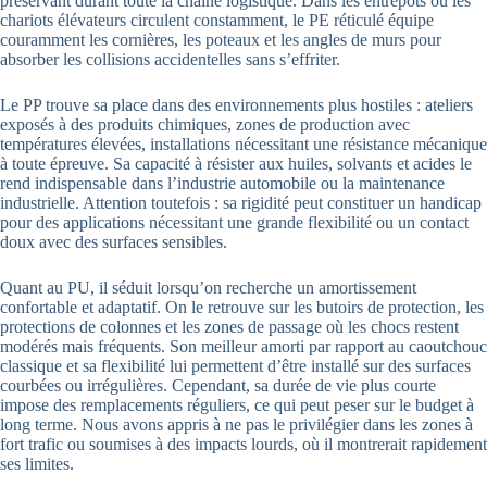
préservant durant toute la chaîne logistique. Dans les entrepôts où les
chariots élévateurs circulent constamment, le PE réticulé équipe
couramment les cornières, les poteaux et les angles de murs pour
absorber les collisions accidentelles sans s’effriter.
Le PP trouve sa place dans des environnements plus hostiles : ateliers
exposés à des produits chimiques, zones de production avec
températures élevées, installations nécessitant une résistance mécanique
à toute épreuve. Sa capacité à résister aux huiles, solvants et acides le
rend indispensable dans l’industrie automobile ou la maintenance
industrielle. Attention toutefois : sa rigidité peut constituer un handicap
pour des applications nécessitant une grande flexibilité ou un contact
doux avec des surfaces sensibles.
Quant au PU, il séduit lorsqu’on recherche un amortissement
confortable et adaptatif. On le retrouve sur les butoirs de protection, les
protections de colonnes et les zones de passage où les chocs restent
modérés mais fréquents. Son meilleur amorti par rapport au caoutchouc
classique et sa flexibilité lui permettent d’être installé sur des surfaces
courbées ou irrégulières. Cependant, sa durée de vie plus courte
impose des remplacements réguliers, ce qui peut peser sur le budget à
long terme. Nous avons appris à ne pas le privilégier dans les zones à
fort trafic ou soumises à des impacts lourds, où il montrerait rapidement
ses limites.