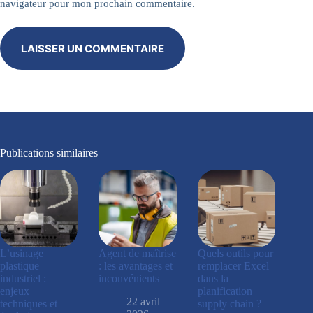
navigateur pour mon prochain commentaire.
LAISSER UN COMMENTAIRE
Publications similaires
L’usinage
Agent de maîtrise
Quels outils pour
plastique
: les avantages et
remplacer Excel
industriel :
inconvénients
dans la
enjeux
planification
22 avril
techniques et
supply chain ?