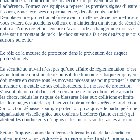
dilatation et la contraction des matériaux qui peuvent affaiblir
l’adhérence. Formez vos équipes à repérer les premiers signes d’usure :
fissures, zones écrasées en permanence, décollements partiels.
Remplacer une protection abîmée avant qu’elle ne devienne inefficace
vous évitera des accidents coûteux et maintiendra un niveau de sécurité
optimal. Nous regrettons encore d’avoir tardé à changer une mousse
usée sur un montant de rack : le choc suivant a fait des dégâts que nous
aurions pu éviter.
Le rôle de la mousse de protection dans la prévention des risques
professionnels
La sécurité au travail n’est pas qu’une affaire de réglementation, c’est
avant tout une question de responsabilité humaine. Chaque employeur
doit mettre en œuvre tous les moyens nécessaires pour protéger la santé
physique et mentale de ses collaborateurs. La
mousse de protection
s’inscrit pleinement dans cette démarche de prévention : elle absorbe
les chocs, réduis les risques de blessures liées aux collisions et limite
les dommages matériels qui peuvent entraîner des arrêts de production.
Sa fonction dépasse la simple protection physique, elle participe à une
signalisation visuelle grâce aux couleurs bicolores (jaune et noir) qui
alertent les conducteurs d’engins et les piétons sur les zones à risque.
Seton s’impose comme la référence internationale de la sécurité en
milieu professionnel. Adossée à la maison-mère Brady Corporation,