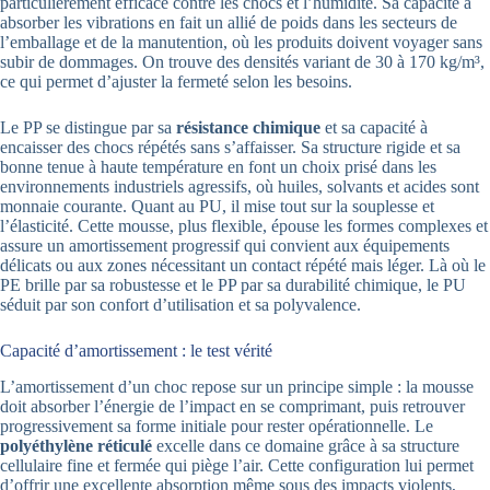
particulièrement efficace contre les chocs et l’humidité. Sa capacité à
absorber les vibrations en fait un allié de poids dans les secteurs de
l’emballage et de la manutention, où les produits doivent voyager sans
subir de dommages. On trouve des densités variant de 30 à 170 kg/m³,
ce qui permet d’ajuster la fermeté selon les besoins.
Le PP se distingue par sa
résistance chimique
et sa capacité à
encaisser des chocs répétés sans s’affaisser. Sa structure rigide et sa
bonne tenue à haute température en font un choix prisé dans les
environnements industriels agressifs, où huiles, solvants et acides sont
monnaie courante. Quant au PU, il mise tout sur la souplesse et
l’élasticité. Cette mousse, plus flexible, épouse les formes complexes et
assure un amortissement progressif qui convient aux équipements
délicats ou aux zones nécessitant un contact répété mais léger. Là où le
PE brille par sa robustesse et le PP par sa durabilité chimique, le PU
séduit par son confort d’utilisation et sa polyvalence.
Capacité d’amortissement : le test vérité
L’amortissement d’un choc repose sur un principe simple : la mousse
doit absorber l’énergie de l’impact en se comprimant, puis retrouver
progressivement sa forme initiale pour rester opérationnelle. Le
polyéthylène réticulé
excelle dans ce domaine grâce à sa structure
cellulaire fine et fermée qui piège l’air. Cette configuration lui permet
d’offrir une excellente absorption même sous des impacts violents,