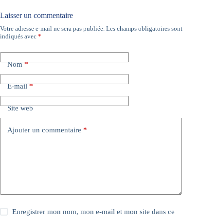
Laisser un commentaire
Votre adresse e-mail ne sera pas publiée.
Les champs obligatoires sont
A
indiqués avec
*
l
t
e
Nom
*
r
n
a
E-mail
*
t
i
Site web
v
e
:
Ajouter un commentaire
*
Enregistrer mon nom, mon e-mail et mon site dans ce