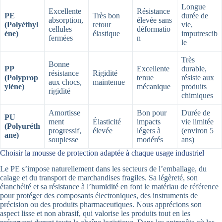
Longue
Excellente
Résistance
PE
Très bon
durée de
absorption,
élevée sans
(Polyéthyl
retour
vie,
cellules
déformatio
ène)
élastique
imputrescib
fermées
n
le
Très
Bonne
PP
Excellente
durable,
résistance
Rigidité
(Polyprop
tenue
résiste aux
aux chocs,
maintenue
ylène)
mécanique
produits
rigidité
chimiques
Amortisse
Bon pour
Durée de
PU
ment
Élasticité
impacts
vie limitée
(Polyuréth
progressif,
élevée
légers à
(environ 5
ane)
souplesse
modérés
ans)
Choisir la mousse de protection adaptée à chaque usage industriel
Le PE s’impose naturellement dans les secteurs de l’emballage, du
calage et du transport de marchandises fragiles. Sa légèreté, son
étanchéité et sa résistance à l’humidité en font le matériau de référence
pour protéger des composants électroniques, des instruments de
précision ou des produits pharmaceutiques. Nous apprécions son
aspect lisse et non abrasif, qui valorise les produits tout en les