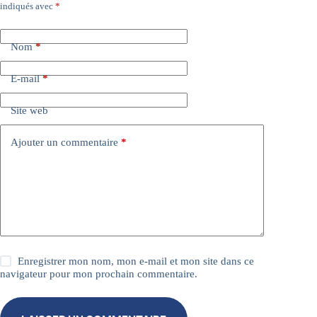
indiqués avec
*
l
t
e
Nom
*
r
n
a
E-mail
*
t
i
Site web
v
e
:
Ajouter un commentaire
*
Enregistrer mon nom, mon e-mail et mon site dans ce
navigateur pour mon prochain commentaire.