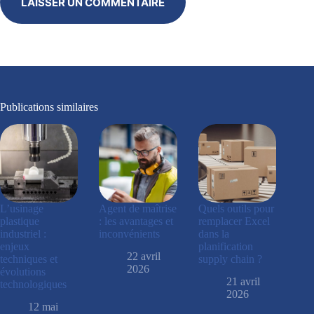
LAISSER UN COMMENTAIRE
Publications similaires
L’usinage
Agent de maîtrise
Quels outils pour
plastique
: les avantages et
remplacer Excel
industriel :
inconvénients
dans la
enjeux
planification
22 avril
techniques et
supply chain ?
2026
évolutions
21 avril
technologiques
2026
12 mai