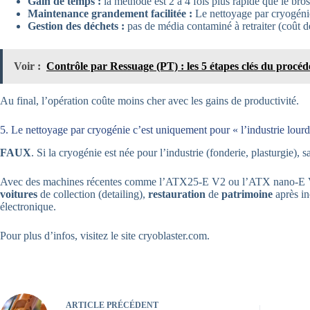
Gain de temps :
la méthode est 2 à 4 fois plus rapide que le br
Maintenance grandement facilitée :
Le nettoyage par cryogénie
Gestion des déchets :
pas de média contaminé à retraiter (coût d
Voir :
Contrôle par Ressuage (PT) : les 5 étapes clés du procéd
Au final, l’opération coûte moins cher avec les gains de productivité.
5. Le nettoyage par cryogénie c’est uniquement pour « l’industrie lour
FAUX
. Si la cryogénie est née pour l’industrie (fonderie, plasturgie), 
Avec des machines récentes comme l’ATX25-E V2 ou l’ATX nano-E V3, qu
voitures
de collection (detailing),
restauration
de
patrimoine
après in
électronique.
Pour plus d’infos, visitez le site cryoblaster.com.
ARTICLE
PRÉCÉDENT