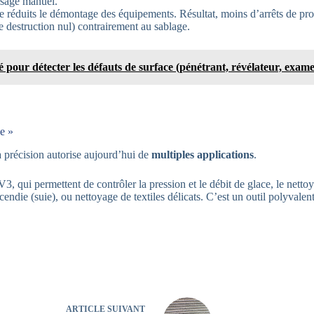
ossage manuel.
 réduits le démontage des équipements. Résultat, moins d’arrêts de pro
e destruction nul) contrairement au sablage.
é pour détecter les défauts de surface (pénétrant, révélateur, exam
de »
sa précision autorise aujourd’hui de
multiples applications
.
i permettent de contrôler la pression et le débit de glace, le nettoy
cendie (suie), ou nettoyage de textiles délicats. C’est un outil polyval
ARTICLE
SUIVANT