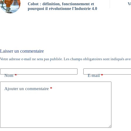
Cobot : définition, fonctionnement et
V
pourquoi il révolutionne l'Industrie 4.0
Laisser un commentaire
Votre adresse e-mail ne sera pas publiée.
Les champs obligatoires sont indiqués av
A
l
t
e
Nom
*
E-mail
*
r
n
Ajouter un commentaire
*
a
t
i
v
e
: