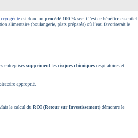
 cryogénie
est donc un
procédé
100 % sec
. C’est ce bénéfice essentiel
n alimentaire (boulangerie, plats préparés) où l’eau favoriserait le
les entreprises
suppriment
les
risques chimiques
respiratoires et
piratoire approprié.
Mais le calcul du
ROI (Retour sur Investissement)
démontre le