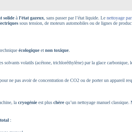
at solide
à
l’état gazeux
, sans passer par l’état liquide. Le
nettoyage par
lectriques
sous tension, de moteurs automobiles ou de lignes de productio
 technique
écologique
et
non toxique
.
les solvants volatils (acétone, trichloréthylène) par la glace carbonique, 
é pour ne pas avoir de concentration de CO2 ou de porter un appareil res
chine, la
cryogénie
est plus
chère
qu’un nettoyage manuel classique. 
total
: