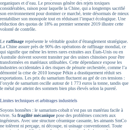
organiques et d’eau. Le processus génère des rejets toxiques
considérables, raison pour laquelle la Chine, qui a longtemps sacrifié
son environnement pour dominer ce marché, tente désormais de mieux
rentabiliser son monopole tout en réduisant l’impact écologique. Une
réduction des quotas de 18% au premier semestre 2019 illustre cette
volonté de contrôle.
Le
raffinage
représente le véritable goulot d’étranglement stratégique.
La Chine assure près de 90% des opérations de raffinage mondial, ce
qui signifie que même les terres rares extraites aux États-Unis ou en
Australie doivent souvent transiter par des usines chinoises pour être
transformées en matériaux utilisables. Cette dépendance expose les
industries occidentales à des risques de pénurie orchestrée, comme l’a
démontré la crise de 2010 lorsque Pékin a drastiquement réduit ses
exportations. Les prix du samarium fluctuent au gré de ces tensions :
l’oxyde de samarium oscille autour de 1 773 euros la tonne, tandis que
le métal pur atteint des sommets bien plus élevés selon la pureté.
Limites techniques et arbitrages industriels
Soyons honnêtes : le samarium-cobalt n’est pas un matériau facile à
vivre. Sa
fragilité mécanique
pose des problèmes concrets aux
ingénieurs. Avec une structure céramique cassante, les aimants SmCo
ne tolèrent ni perçage, ni découpe, ni usinage conventionnel. Toute