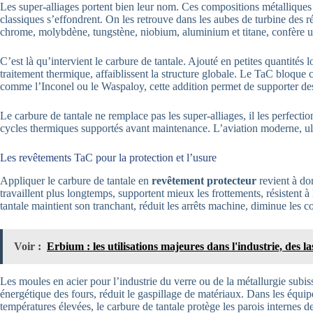
Les super-alliages portent bien leur nom. Ces compositions métallique
classiques s’effondrent. On les retrouve dans les aubes de turbine des ré
chrome, molybdène, tungstène, niobium, aluminium et titane, confère une
C’est là qu’intervient le carbure de tantale. Ajouté en petites quantités 
traitement thermique, affaiblissent la structure globale. Le TaC bloque 
comme l’Inconel ou le Waspaloy, cette addition permet de supporter des
Le carbure de tantale ne remplace pas les super-alliages, il les perfect
cycles thermiques supportés avant maintenance. L’aviation moderne, ultr
Les revêtements TaC pour la protection et l’usure
Appliquer le carbure de tantale en
revêtement protecteur
revient à do
travaillent plus longtemps, supportent mieux les frottements, résistent 
tantale maintient son tranchant, réduit les arrêts machine, diminue les 
Voir :
Erbium : les utilisations majeures dans l'industrie, des 
Les moules en acier pour l’industrie du verre ou de la métallurgie subi
énergétique des fours, réduit le gaspillage de matériaux. Dans les équ
températures élevées, le carbure de tantale protège les parois internes 