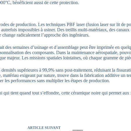
00°C, bénéficient aussi de cette protection.
odes de production. Les techniques PBF laser (fusion laser sur lit de pou
 autrefois impossibles à usiner. Des treillis multi-matériaux, des canaux
e change radicalement l’approche des ingénieurs.
ait des semaines d’usinage et d’assemblage peut être imprimée en quelque
ersonnalisation des composants. Dans la maintenance aérospatiale, pouvoi
ique majeur. Les missions spatiales lointaines, où chaque gramme de pièc
s densités supérieures à 99,9% sans post-traitement, réduisant la fissurat
e, matériau exigeant par nature, trouve dans la fabrication additive un 
ser les performances sans multiplier les étapes de production.
ui qui tient quand tout s’effondre, cette céramique noire qui permet aux 
ARTICLE
SUIVANT