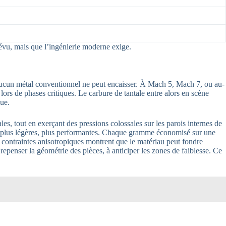
prévu, mais que l’ingénierie moderne exige.
cun métal conventionnel ne peut encaisser. À Mach 5, Mach 7, ou au-
ors de phases critiques. Le carbure de tantale entre alors en scène
que.
s, tout en exerçant des pressions colossales sur les parois internes de
s, plus légères, plus performantes. Chaque gramme économisé sur une
us contraintes anisotropiques montrent que le matériau peut fondre
repenser la géométrie des pièces, à anticiper les zones de faiblesse. Ce