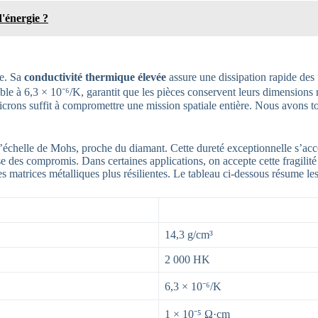
d'énergie ?
re. Sa
conductivité thermique élevée
assure une dissipation rapide des f
ible à 6,3 × 10⁻⁶/K, garantit que les pièces conservent leurs dimensions
microns suffit à compromettre une mission spatiale entière. Nous avons 
échelle de Mohs, proche du diamant. Cette dureté exceptionnelle s’accom
se des compromis. Dans certaines applications, on accepte cette fragilit
matrices métalliques plus résilientes. Le tableau ci-dessous résume les 
14,3 g/cm³
2 000 HK
6,3 × 10⁻⁶/K
1 × 10⁻⁵ Ω·cm