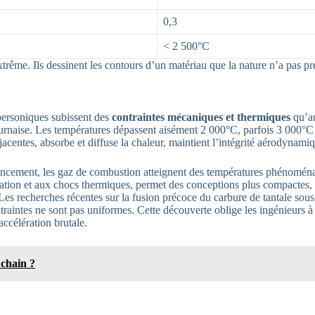
0,3
< 2 500°C
extrême. Ils dessinent les contours d’un matériau que la nature n’a pas 
personiques subissent des
contraintes mécaniques et thermiques
qu’au
ournaise. Les températures dépassent aisément 2 000°C, parfois 3 000°C l
acentes, absorbe et diffuse la chaleur, maintient l’intégrité aérodynami
lancement, les gaz de combustion atteignent des températures phénoménale
xydation et aux chocs thermiques, permet des conceptions plus compacte
. Les recherches récentes sur la fusion précoce du carbure de tantale so
traintes ne sont pas uniformes. Cette découverte oblige les ingénieurs à 
accélération brutale.
 chain ?