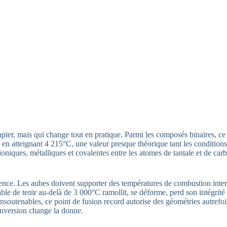
 papier, mais qui change tout en pratique. Parmi les composés binaires, c
r en atteignant 4 215°C, une valeur presque théorique tant les condition
niques, métalliques et covalentes entre les atomes de tantale et de carbo
fférence. Les aubes doivent supporter des températures de combustion int
 de tenir au-delà de 3 000°C ramollit, se déforme, perd son intégrité str
insoutenables, ce point de fusion record autorise des géométries autrefo
inversion change la donne.