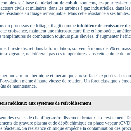
s complexes, à base de
nickel ou de cobalt
, sont conçues pour résister
acteurs civils et militaires, dans les turbines à gaz industrielles, dans 
 résistance au fluage remarquable. Mais cette résistance a ses limites.
lors du processus de frittage, il agit comme
inhibiteur de croissance de
cette croissance, maintient une microstructure fine et homogène, amélior
 températures de combustion toujours plus élevées, d’augmenter l’effic
ionne. Il reste discret dans la formulation, souvent à moins de 5% en ma
a-exigeante, ne tolérerait pas ces températures sans cette chimie de pré
nner une armure thermique et mécanique aux surfaces exposées. Les outi
à l’oxydation même à haute vitesse de rotation. Un foret classique s’émo
coûts de maintenance.
lasers médicaux aux systèmes de refroidissement
ssent des cycles de chauffage-refroidissement brutaux. Le revêtement TaC
ipements de gravure plasma et de dépôt chimique en phase vapeur (CVD),
des réacteurs. Sa résistance chimique empêche la contamination des proce