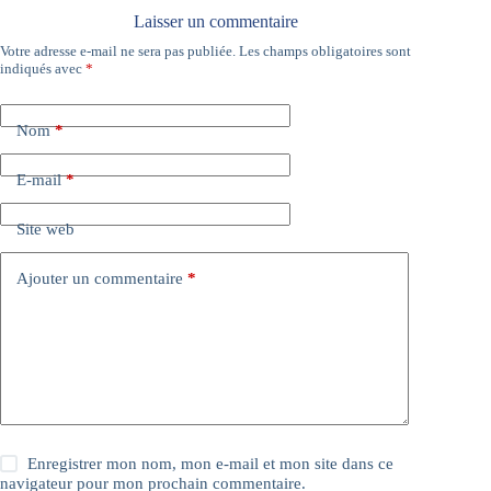
Laisser un commentaire
Votre adresse e-mail ne sera pas publiée.
Les champs obligatoires sont
A
indiqués avec
*
l
t
e
Nom
*
r
n
a
E-mail
*
t
i
Site web
v
e
:
Ajouter un commentaire
*
Enregistrer mon nom, mon e-mail et mon site dans ce
navigateur pour mon prochain commentaire.