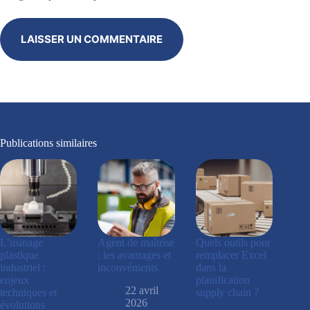
LAISSER UN COMMENTAIRE
Publications similaires
L’usinage
Agent de maîtrise
Quels outils pour
plastique
: les avantages et
remplacer Excel
industriel :
inconvénients
dans la
enjeux
planification
22 avril
techniques et
supply chain ?
2026
évolutions