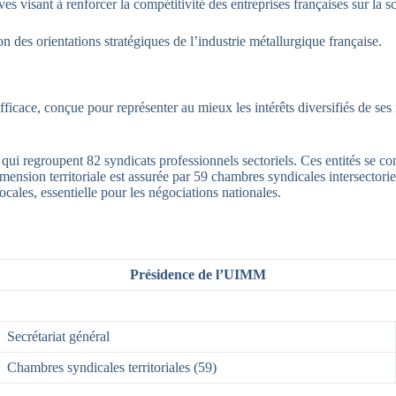
ives visant à renforcer la compétitivité des entreprises françaises sur la s
 des orientations stratégiques de l’industrie métallurgique française.
icace, conçue pour représenter au mieux les intérêts diversifiés de ses 
 regroupent 82 syndicats professionnels sectoriels. Ces entités se co
mension territoriale est assurée par 59 chambres syndicales intersectorie
cales, essentielle pour les négociations nationales.
Présidence de l’UIMM
Secrétariat général
Chambres syndicales territoriales (59)