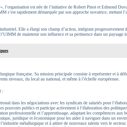
 l’organisation est née de l’initiative de Robert Pinot et Edmond Duval.
IMM s’est rapidement démarquée par son approche novatrice, mettant l’a
ustriel. Elle a élargi son champ d’action, intégrant progressivement de
à l’UIMM de maintenir son influence et sa pertinence dans un paysage in
iques
ique française. Sa mission principale consiste à représenter et à défendr
érents niveaux, du local au national, et même à l’échelle européenne.
 :
ronal dans les négociations avec les syndicats de salariés pour l’élabora
es pouvoirs publics et participe activement à l’élaboration des politiques
on professionnelle et l’apprentissage, adaptant les compétences aux bes
technique, juridique et économique pour les aider à naviguer dans un en
industrie métallurgique et à attirer de nouveaux talents vers le secteur.