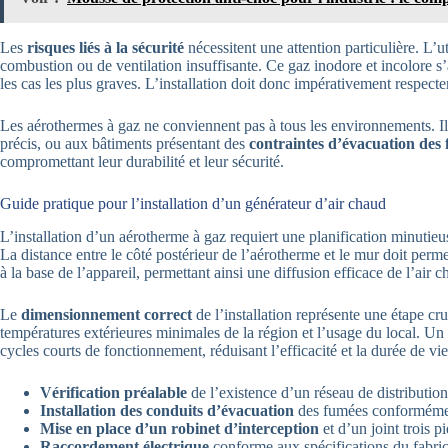
Les
risques liés à la sécurité
nécessitent une attention particulière. L
combustion ou de ventilation insuffisante. Ce gaz inodore et incolore
les cas les plus graves. L’installation doit donc impérativement respecte
Les aérothermes à gaz ne conviennent pas à tous les environnements. I
précis, ou aux bâtiments présentant des
contraintes d’évacuation des
compromettant leur durabilité et leur sécurité.
Guide pratique pour l’installation d’un générateur d’air chaud
L’installation d’un aérotherme à gaz requiert une planification minutieuse
La distance entre le côté postérieur de l’aérotherme et le mur doit perm
à la base de l’appareil, permettant ainsi une diffusion efficace de l’air c
Le
dimensionnement correct
de l’installation représente une étape cr
températures extérieures minimales de la région et l’usage du local. 
cycles courts de fonctionnement, réduisant l’efficacité et la durée de vie
Vérification préalable
de l’existence d’un réseau de distributio
Installation des conduits d’évacuation
des fumées conforméme
Mise en place d’un robinet d’interception
et d’un joint trois 
Raccordement électrique
conforme aux spécifications du fabric