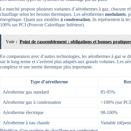
Le marché propose plusieurs variantes d’aérothermes à gaz, chacune r
chauffage selon les besoins thermiques. Les aérothermes
modulants
, 
énergétique. Quant aux modèles
à condensation
, ils représentent la 
100% sur PCI (Pouvoir Calorifique Inférieur).
Voir :
Point de rassemblement : obligations et bonnes pratique
En comparaison avec d’autres technologies, les aérothermes à gaz se dist
sur le long terme et s’avèrent plus adaptés aux grands volumes. Les aéro
complexe et une inertie thermique plus importante.
Type d’aérotherme
Ren
Aérotherme gaz standard
85-95%
Aérotherme gaz à condensation
>100% (sur PCI
Aérotherme électrique
98-100%
Aérotherme à eau chaude
Variable (dépend
Bénéfices d’un système de chauffage par combustion