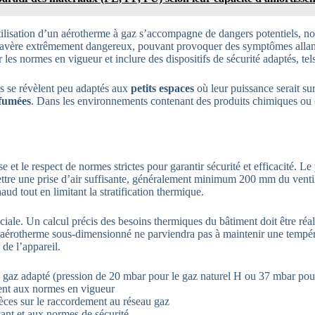
’utilisation d’un aérotherme à gaz s’accompagne de dangers potentiels,
 s’avère extrêmement dangereux, pouvant provoquer des symptômes allant
r les normes en vigueur et inclure des dispositifs de sécurité adaptés, t
ls se révèlent peu adaptés aux
petits espaces
où leur puissance serait s
 fumées
. Dans les environnements contenant des produits chimiques ou c
 et le respect de normes strictes pour garantir sécurité et efficacité. Le
ettre une prise d’air suffisante, généralement minimum 200 mm du ventilat
haud tout en limitant la stratification thermique.
uciale. Un calcul précis des besoins thermiques du bâtiment doit être réal
Un aérotherme sous-dimensionné ne parviendra pas à maintenir une tempé
 de l’appareil.
n gaz adapté (pression de 20 mbar pour le gaz naturel H ou 37 mbar pou
nt aux normes en vigueur
pièces sur le raccordement au réseau gaz
ant et aux normes de sécurité