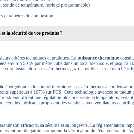
, sonde de température, horloge programmable)
des paramètres de combustion
et la sécurité de vos produits ?
ieurs critères techniques et pratiques. La
puissance thermique
constit
ptez environ 50 W par mètre cube dans un local bien isolé, et jusqu’à 
s de votre installation. Les aérothermes gaz disponibles sur le marché o
cité énergétique et le confort thermique. Les aérothermes à condensation,
ents supérieurs à 107% sur PCS. Cette technologie avancée se traduit pa
r modulant offrent une régulation plus précise de la température, évitan
que, certains fabricants proposent des versions avec ventilateurs centrif
rantir son efficacité, sa sécurité et sa longévité. La réglementation im
rvention obligatoire comprend la vérification de l’état général de l’app