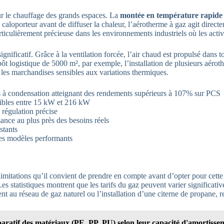
r le chauffage des grands espaces. La
montée en température rapide
e caloporteur avant de diffuser la chaleur, l’aérotherme à gaz agit direc
rticulièrement précieuse dans les environnements industriels où les activ
nificatif. Grâce à la ventilation forcée, l’air chaud est propulsé dans tou
t logistique de 5000 m², par exemple, l’installation de plusieurs aérot
 les marchandises sensibles aux variations thermiques.
es à condensation atteignant des rendements supérieurs à 107% sur PCS
nibles entre 15 kW et 216 kW
régulation précise
ssance au plus près des besoins réels
stants
es modèles performants
imitations qu’il convient de prendre en compte avant d’opter pour cette
 Les statistiques montrent que les tarifs du gaz peuvent varier significat
 au réseau de gaz naturel ou l’installation d’une citerne de propane, re
paratif des matériaux (PE, PP, PU) selon leur capacité d'amortisse