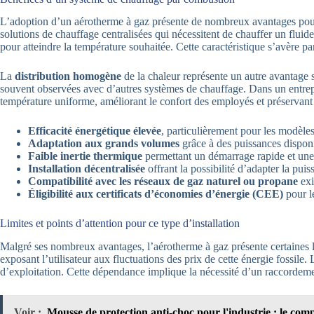
L’adoption d’un aérotherme à gaz présente de nombreux avantages pou
solutions de chauffage centralisées qui nécessitent de chauffer un fluid
pour atteindre la température souhaitée. Cette caractéristique s’avère pa
La
distribution homogène
de la chaleur représente un autre avantage sig
souvent observées avec d’autres systèmes de chauffage. Dans un entrepô
température uniforme, améliorant le confort des employés et préservant
Efficacité énergétique élevée
, particulièrement pour les modèl
Adaptation aux grands volumes
grâce à des puissances dispo
Faible inertie thermique
permettant un démarrage rapide et une 
Installation décentralisée
offrant la possibilité d’adapter la pui
Compatibilité avec les réseaux de gaz naturel ou propane
exi
Éligibilité aux certificats d’économies d’énergie (CEE)
pour l
Limites et points d’attention pour ce type d’installation
Malgré ses nombreux avantages, l’aérotherme à gaz présente certaines l
exposant l’utilisateur aux fluctuations des prix de cette énergie fossile.
d’exploitation. Cette dépendance implique la nécessité d’un raccordement
Voir :
Mousse de protection anti-choc pour l'industrie : le com