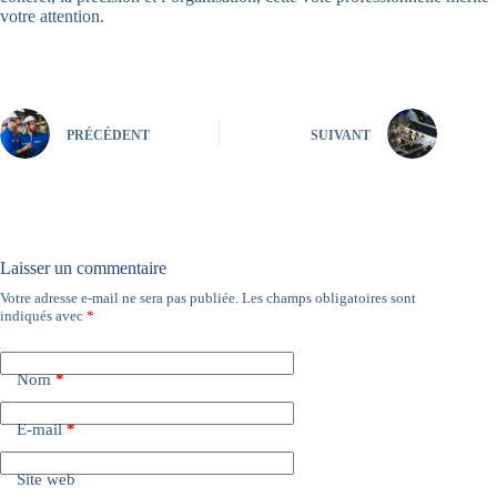
votre attention.
PRÉCÉDENT
SUIVANT
Laisser un commentaire
Votre adresse e-mail ne sera pas publiée.
Les champs obligatoires sont
A
indiqués avec
*
l
t
e
Nom
*
r
n
a
E-mail
*
t
i
Site web
v