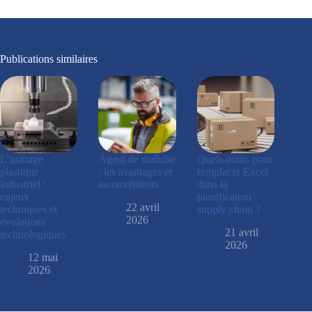
Publications similaires
L’usinage
Agent de maîtrise
Quels outils pour
plastique
: les avantages et
remplacer Excel
industriel :
inconvénients
dans la
enjeux
planification
22 avril
techniques et
supply chain ?
2026
évolutions
21 avril
technologiques
2026
12 mai
2026