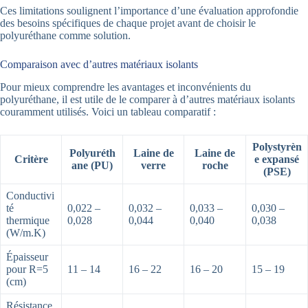
Ces limitations soulignent l’importance d’une évaluation approfondie
des besoins spécifiques de chaque projet avant de choisir le
polyuréthane comme solution.
Comparaison avec d’autres matériaux isolants
Pour mieux comprendre les avantages et inconvénients du
polyuréthane, il est utile de le comparer à d’autres matériaux isolants
couramment utilisés. Voici un tableau comparatif :
Polystyrèn
Polyuréth
Laine de
Laine de
Critère
e expansé
ane (PU)
verre
roche
(PSE)
Conductivi
té
0,022 –
0,032 –
0,033 –
0,030 –
thermique
0,028
0,044
0,040
0,038
(W/m.K)
Épaisseur
pour R=5
11 – 14
16 – 22
16 – 20
15 – 19
(cm)
Résistance