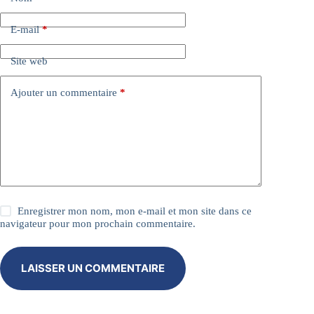
n
a
E-mail
*
t
i
Site web
v
e
:
Ajouter un commentaire
*
Enregistrer mon nom, mon e-mail et mon site dans ce
navigateur pour mon prochain commentaire.
LAISSER UN COMMENTAIRE